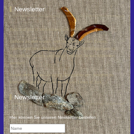
Newsletter
Bleib mit uns in Verbindung und profitiere:
Gehöre zu den ersten, welche über kreative Events,
spannende neue Angebote, exklusive Ermäßigungen zu
Ausstellungstickets und neuen starken Serien informiert
werden!
Melde dich hier zu unserem Newsletter an - Insights zu
kraftvoller und exklusiver Kunst von Lines of Jork.
Newsletter
Hier können Sie unseren Newsletter bestellen